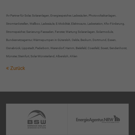
Ihr Partner für Solar, Solaranlagen, Energiespeicher, Ladesäulen, Photovoltaikanlagen,
Stromtankstellen, Wallbox, Ladesäule, E-Mobilität, Elektroauto, Ladestation, Kfw-Förderung,
Stromspeicher, Sanierung-Fassaden, Fenster, Wartung Solaranlagen, Solarmodule,
Bundesnetzagentur, Wärmepumpen in Gütersloh, Oelde, Beckum, Dortmund, Essen,
Osnabrück, Lippstadt, Paderborn, Warendorf, Hamm, Bielefeld, Coesfeld, Soest, Sendenhorst,
Münster, Steinfurt, Solar Münsterland, Albersloh, Ahlen
Zurück