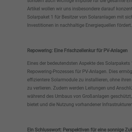
sondern auch wichtige Impulse für die gesamte En
Artikel wollen wir uns insbesondere darauf konzent
Solarpaket 1 für Besitzer von Solaranlagen mit sich
Investitionen in nachhaltige Energiequellen fördert.
Repowering: Eine Frischzellenkur für PV-Anlagen
Eines der bedeutendsten Aspekte des Solarpakets 1 
Repowering-Prozesses für PV-Anlagen. Dies ermögli
effizientere Solarmodule zu installieren, ohne ih
zu verlieren. Zudem werden Leitungen und Anschl
während des Umbaus von Großanlagen geschützt,
bietet und die Nutzung vorhandener Infrastrukturen
Ein Schlusswort: Perspektiven für eine sonnige Zu