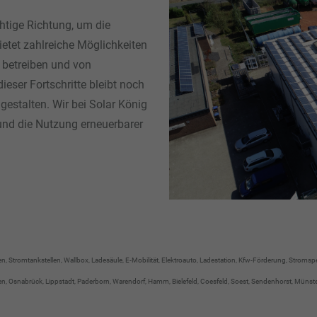
ichtige Richtung, um die
etet zahlreiche Möglichkeiten
u betreiben und von
ieser Fortschritte bleibt noch
gestalten. Wir bei Solar König
 und die Nutzung erneuerbarer
agen, Stromtankstellen, Wallbox, Ladesäule, E-Mobilität, Elektroauto, Ladestation, Kfw-Förderung, Strom
snabrück, Lippstadt, Paderborn, Warendorf, Hamm, Bielefeld, Coesfeld, Soest, Sendenhorst, Münster, 