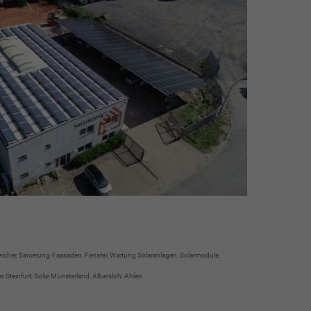
speicher, Sanierung-Fassaden, Fenster, Wartung Solaranlagen, Solarmodule,
Steinfurt, Solar Münsterland, Albersloh, Ahlen