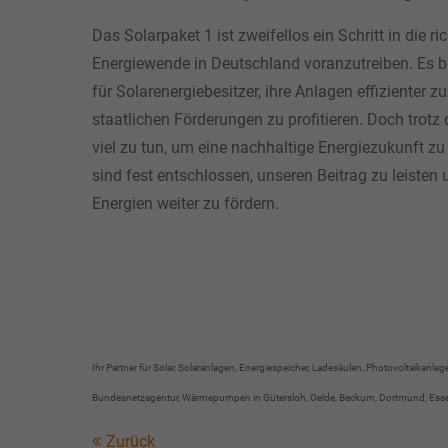
Das Solarpaket 1 ist zweifellos ein Schritt in die r
Energiewende in Deutschland voranzutreiben. Es bi
für Solarenergiebesitzer, ihre Anlagen effizienter z
staatlichen Förderungen zu profitieren. Doch trotz d
viel zu tun, um eine nachhaltige Energiezukunft zu 
sind fest entschlossen, unseren Beitrag zu leisten
Energien weiter zu fördern.
Ihr Partner für Solar, Solaranlagen, Energiespeicher, Ladesäulen, Photovoltaikanl
Bundesnetzagentur, Wärmepumpen in Gütersloh, Oelde, Beckum, Dortmund, Essen, O
Zurück