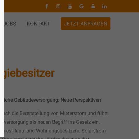
JOBS
KONTAKT
JETZT ANFRAGEN
giebesitzer
tliche Gebäudeversorgung: Neue Perspektiven
auch die Bereitstellung von Mieterstrom und führt
eversorgung als neuen Begriff ins Gesetz ein.
n es Haus- und Wohnungsbesitzern, Solarstrom