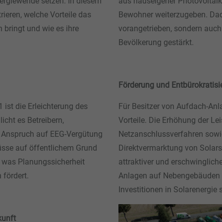
ergiewende setzen. In diesem
aus hauseigener Photovoltaik
rieren, welche Vorteile das
Bewohner weiterzugeben. Dadu
 bringt und wie es ihre
vorangetrieben, sondern auch
Bevölkerung gestärkt.
Förderung und Entbürokratisie
ist die Erleichterung des
Für Besitzer von Aufdach-Anla
cht es Betreibern,
Vorteile. Die Erhöhung der Le
ren Anspruch auf EEG-Vergütung
Netzanschlussverfahren sowie
üsse auf öffentlichem Grund
Direktvermarktung von Solar
 was Planungssicherheit
attraktiver und erschwinglich
 fördert.
Anlagen auf Nebengebäuden a
Investitionen in Solarenergie 
kunft