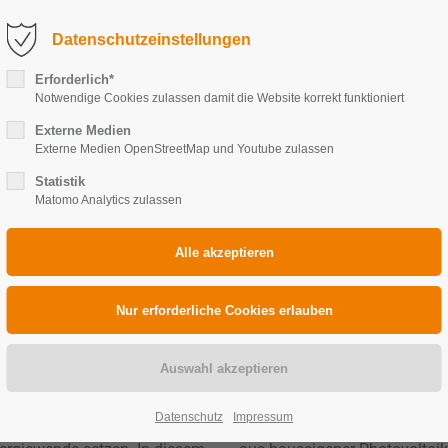
fo@solarkoenig.com
Service-Anfrage (Störung)
Datenschutzeinstellungen
LEISTUNGEN
REFERENZEN
SOLARKÖNIG
Erforderlich*
Notwendige Cookies zulassen damit die Website korrekt funktioniert
Externe Medien
Externe Medien OpenStreetMap und Youtube zulassen
Statistik
Matomo Analytics zulassen
 Möglichkeiten für Solarener
esitzer
Mieterstrom und gemeinschaf
en Meilenstein für die
Das Solarpaket 1 vereinfacht 
chen Maßnahmen und
die gemeinschaftliche Gebäud
Datenschutz
Impressum
voltaik vorantreiben,
Diese Maßnahmen ermögliche