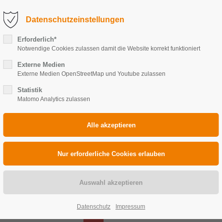
fo@solarkoenig.com
Service-Anfrage (Störung)
Datenschutzeinstellungen
LEISTUNGEN
REFERENZEN
SOLARKÖNIG
Erforderlich*
Notwendige Cookies zulassen damit die Website korrekt funktioniert
Externe Medien
Externe Medien OpenStreetMap und Youtube zulassen
Statistik
Matomo Analytics zulassen
ubau von Solaranlagen in De
Wir sind Ihr zuverlässiger Par
Münster und dem Münsterland 
individuell geplante Solaran
Hier entscheidet sich, die M
Datenschutz
Impressum
Sinn macht. Die neuesten Sta