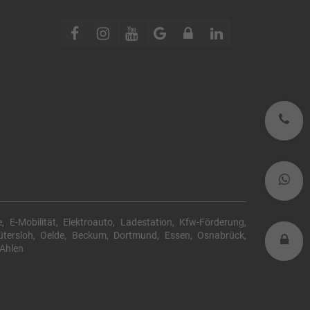
0
W
, E-Mobilität, Elektroauto, Ladestation, Kfw-Förderung,
tersloh, Oelde, Beckum, Dortmund, Essen, Osnabrück,
L
 Ahlen