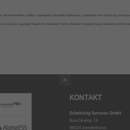
agen, Stromtankstellen, Wallbox, Ladesäule, E-Mobilität, Elektroauto, Ladestation, Kfw-Förderung, Strom
snabrück, Lippstadt, Paderborn, Warendorf, Hamm, Bielefeld, Coesfeld, Soest, Sendenhorst, Münster, 
KONTAKT
Solarkönig Services GmbH
Buschkamp 14
48324 Sendenhorst