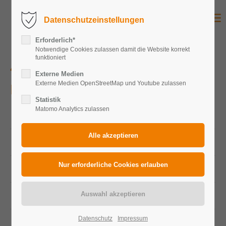
Datenschutzeinstellungen
Erforderlich*
Notwendige Cookies zulassen damit die Website korrekt
funktioniert
48291 Telgte
Externe Medien
Externe Medien OpenStreetMap und Youtube zulassen
Privat
Statistik
Matomo Analytics zulassen
Peakleistung Gesamtanlage
10,24 kWp
Peakleistung Photovoltaikmodule
320 Wp
Modulanzahl
32
Zelltechnologie
monokristallin
Datenschutz
Impressum
Durchschnittlicher Jahresertrag
ca. 9.400 kWh