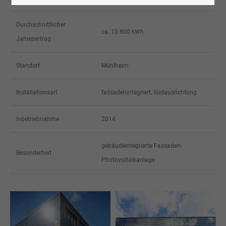
Durchschnittlicher
ca. 13.800 kWh
Jahresertrag
Standort
Mühlheim
Installationsart
fassadenintegriert, Südausrichtung
Inbetriebnahme
2014
gebäudeintegrierte Fassaden-
Besonderheit
Photovoltaikanlage