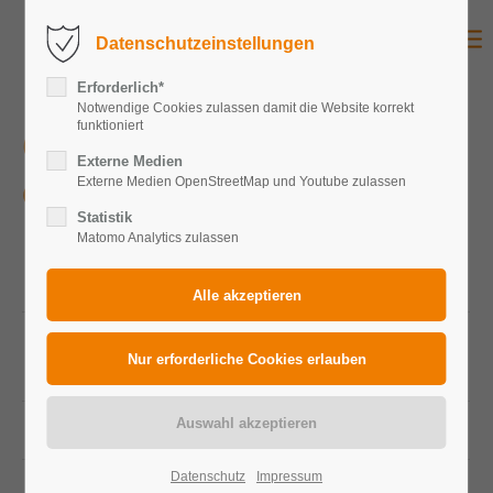
Datenschutzeinstellungen
Erforderlich*
Notwendige Cookies zulassen damit die Website korrekt
funktioniert
Gymnasium Mülheim
Externe Medien
Externe Medien OpenStreetMap und Youtube zulassen
Öffentliches Objekt
Statistik
Matomo Analytics zulassen
Peakleistung
24 kWp
Gesamtanlage
Peakleistung
150 Wp
Photovoltaikmodule
Modulanzahl
160
Datenschutz
Impressum
Zelltechnologie
monokristallin, Glas-Glas-Module