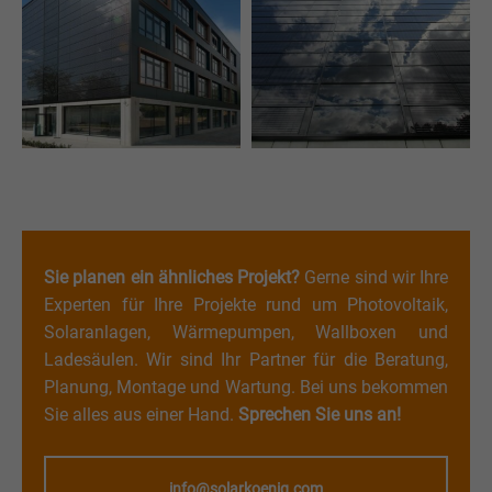
Sie planen ein ähnliches Projekt?
Gerne sind wir Ihre
Experten für Ihre Projekte rund um Photovoltaik,
Solaranlagen, Wärmepumpen, Wallboxen und
Ladesäulen. Wir sind Ihr Partner für die Beratung,
Planung, Montage und Wartung. Bei uns bekommen
Sie alles aus einer Hand.
Sprechen Sie uns an!
info@solarkoenig.com