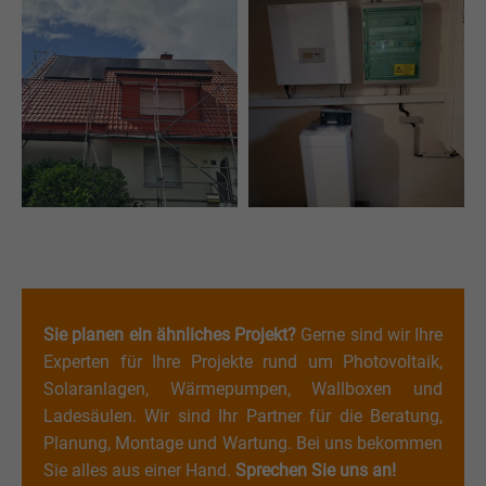
Sie planen ein ähnliches Projekt?
Gerne sind wir Ihre
Experten für Ihre Projekte rund um Photovoltaik,
Solaranlagen, Wärmepumpen, Wallboxen und
Ladesäulen. Wir sind Ihr Partner für die Beratung,
Planung, Montage und Wartung. Bei uns bekommen
Sie alles aus einer Hand.
Sprechen Sie uns an!