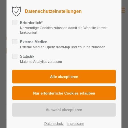
Datenschutzeinstellungen
Erforderlich*
Notwendige Cookies zulassen damit die Website korrekt
funktioniert
Oelde
Externe Medien
Externe Medien OpenStreetMap und Youtube zulassen
Privat
Statistik
Matomo Analytics zulassen
Peakleistung
10,56 kWp
Gesamtanlage
Peakleistung
440 Wp
Photovoltaikmodule
Modulanzahl
24
Datenschutz
Impressum
Zelltechnologie
Monokristallin