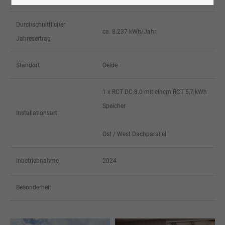
Durchschnittlicher
ca. 8.237 kWh/Jahr
Jahresertrag
Standort
Oelde
1 x RCT DC 8.0 mit einem RCT 5,7 kWh
Speicher
Installationsart
Ost / West Dachparallel
Inbetriebnahme
2024
Besonderheit